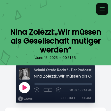
Nina Zolezzi:„Wir müssen
als Gesellschaft mutiger
werden“
•
June 15, 2025
00:51:36
1x
00:00
/
00:51:36
SUBSCRIBE
SHARE