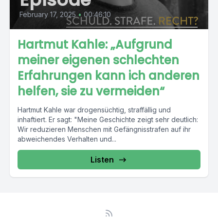
February 17, 2025
•
00:46:10
Hartmut Kahle: „Aufgrund
meiner eigenen schlechten
Erfahrungen kann ich anderen
helfen, sie zu vermeiden“
Hartmut Kahle war drogensüchtig, straffällig und
inhaftiert. Er sagt: "Meine Geschichte zeigt sehr deutlich:
Wir reduzieren Menschen mit Gefängnisstrafen auf ihr
abweichendes Verhalten und...
Listen