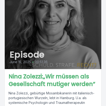
Episode
June 15, 2025
•
00:51:36
Nina Zolezzi:„Wir müssen als
Gesellschaft mutiger werden“
Nina Zolezzi, gebürtige Mosambikanerin mit italienisch-
portugiesischen Wurzeln, lebt in Hamburg. U.a. als
systemische Psychologin und Traumatherapeutin