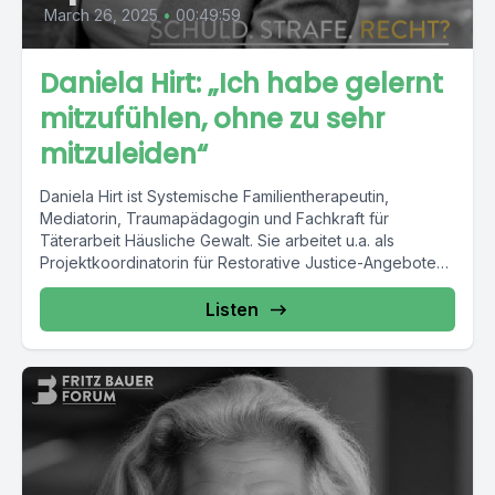
March 26, 2025
•
00:49:59
Daniela Hirt: „Ich habe gelernt
mitzufühlen, ohne zu sehr
mitzuleiden“
Daniela Hirt ist Systemische Familientherapeutin,
Mediatorin, Traumapädagogin und Fachkraft für
Täterarbeit Häusliche Gewalt. Sie arbeitet u.a. als
Projektkoordinatorin für Restorative Justice-Angebote
im Strafvollzug auf...
Listen