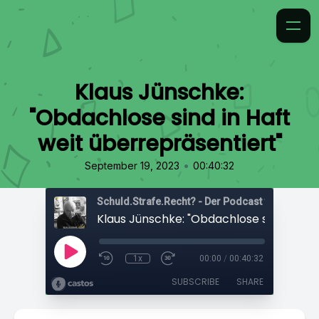
Klaus Jünschke:
"Obdachlose sind in Haft
weit überrepräsentiert"
•
September 19, 2023
00:40:32
1x
00:00
/
00:40:32
SUBSCRIBE
SHARE