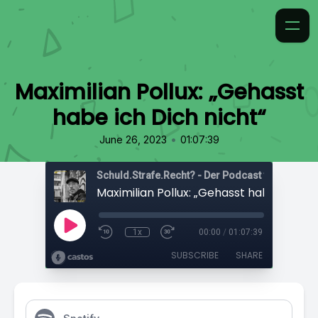
Maximilian Pollux: „Gehasst
habe ich Dich nicht“
•
June 26, 2023
01:07:39
1x
00:00
/
01:07:39
SUBSCRIBE
SHARE