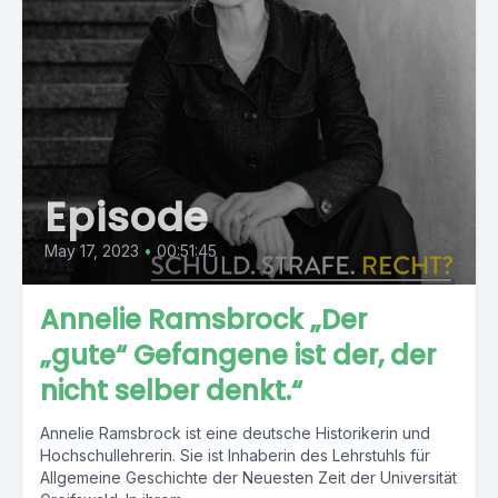
Episode
May 17, 2023
•
00:51:45
Annelie Ramsbrock „Der
„gute“ Gefangene ist der, der
nicht selber denkt.“
Annelie Ramsbrock ist eine deutsche Historikerin und
Hochschullehrerin. Sie ist Inhaberin des Lehrstuhls für
Allgemeine Geschichte der Neuesten Zeit der Universität