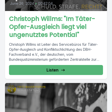
June 26, 2024
•
00:42:04
Christoph Willms: "Im Täter-
Opfer-Ausgleich liegt viel
ungenutztes Potential"
Christoph Willms ist Leiter des Servicebüros für Täter-
Opfer-Ausgleich und Konfliktschlichtung des DBH-
Fachverband e.V., der deutschen, vom
Bundesjustizministerium geförderten Zentralstelle zur
inhaltlichen Förderung der Konfliktvermittlung...
Listen