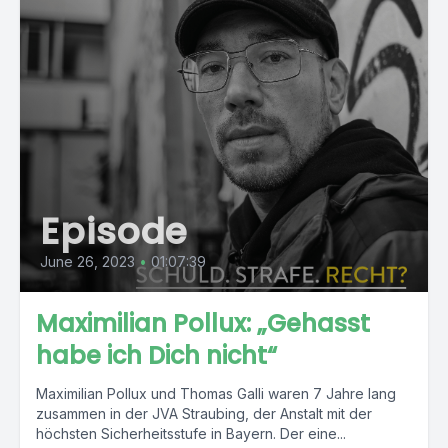
Episode
June 26, 2023
•
01:07:39
Maximilian Pollux: „Gehasst
habe ich Dich nicht“
Maximilian Pollux und Thomas Galli waren 7 Jahre lang
zusammen in der JVA Straubing, der Anstalt mit der
höchsten Sicherheitsstufe in Bayern. Der eine...