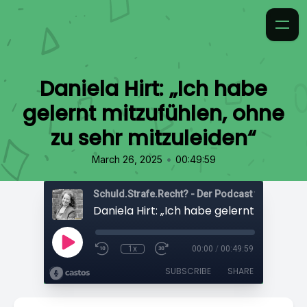
Daniela Hirt: „Ich habe
gelernt mitzufühlen, ohne
zu sehr mitzuleiden“
•
March 26, 2025
00:49:59
1x
00:00
/
00:49:59
SUBSCRIBE
SHARE