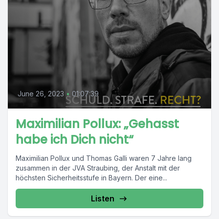
June 26, 2023
•
01:07:39
Maximilian Pollux: „Gehasst
habe ich Dich nicht“
Maximilian Pollux und Thomas Galli waren 7 Jahre lang
zusammen in der JVA Straubing, der Anstalt mit der
höchsten Sicherheitsstufe in Bayern. Der eine...
Listen